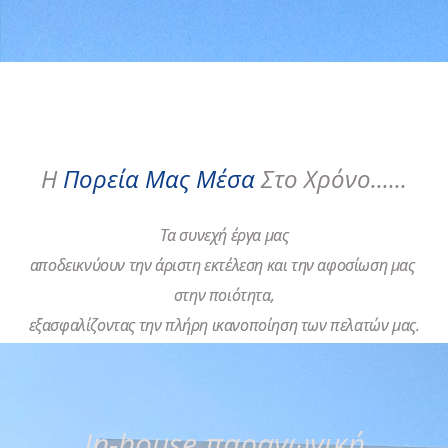
H
Πορεία Μας Μέσα
Στο Χρόνο......
Τα
συνεχή
έργα
μας
αποδεικνύουν
την
άριστη
εκτέλεση
και
την
αφοσίωση
μας
στην
ποιότητα,
εξασφαλίζοντας
την
πλήρη
ικανοποίηση
των
πελατών
μας.
In-house παραγωγική