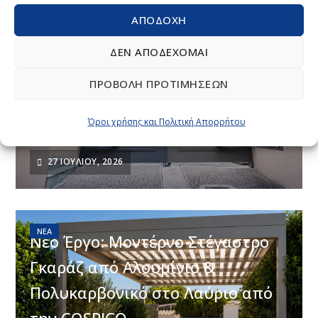
ΑΠΟΔΟΧΉ
ΝΈΑ
ΔΕΝ ΑΠΟΔΈΧΟΜΑΙ
ΠΡΟΒΟΛΉ ΠΡΟΤΙΜΉΣΕΩΝ
CospiSun Κάλυψη Garage στην
Όροι χρήσης και Πολιτική Απορρήτου
Αθήνα
27 ΙΟΥΛΊΟΥ, 2026
ΝΈΑ
Νέο Έργο: Μοντέρνο Στέγαστρο
Γκαράζ από Αλουμίνιο &
Πολυκαρβονικό στο Λαύριο από