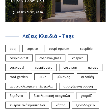
την COSPICO
20 ΙΟΥΛΊΟΥ, 2026
Λέξεις Κλειδιά – Tags
bbq
copsico
cospi-epalum
cospibio
cospibio-flat
cospibio-glass
cospico
cospiepal
cospilouvre
cospisun
garage
roof garden
u127
μύκονος
φιλοθέη
ανοιγοκλειόμενη πέργκολα
ανοιγόμενη οροφή
βεράντα
βιοκλιματική πέργκολα
γκαράζ
ενεργειακά κρύσταλλα
κήπος
ξενοδοχείο