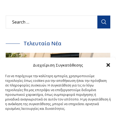
Τελευταία Νέα
ΝΈΑ
Διαχείριση Συγκατάθεσης
Έργο COSPICO στο Αμύνταιο
Για να παρέχουμε την καλύτερη εμπειρία, χρησιμοποιούμε
τεχνολογίες όπως cookies για την αποθήκευση ή/και την πρόσβαση
Φλώρινας: Συστήματα Πέργκολας
σε πληροφορίες συσκευών. Η συγκατάθεση για τις εν λόγω
τεχνολογίες θα μας επιτρέψει να επεξεργαστούμε δεδομένα
CospiBio & CospiSunCospiSun
προσωπικού χαρακτήρα, όπως συμπεριφορά περιήγησης ή
μοναδικά αναγνωριστικά σε αυτόν τον ιστότοπο. Η μη συγκατάθεση ή
η ανάκληση της συγκατάθεσης, μπορεί να επηρεάσει αρνητικά
3 ΑΥΓΟΎΣΤΟΥ, 2026
ορισμένες λειτουργίες και δυνατότητες.