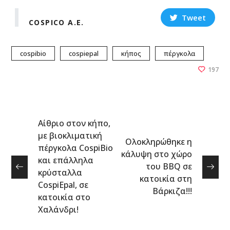
Tweet
COSPICO A.E.
cospibio
cospiepal
κήπος
πέργκολα
197
Αίθριο στον κήπο,
με βιοκλιματική
Ολοκληρώθηκε η
πέργκολα CospiBio
κάλυψη στο χώρο
και επάλληλα
του BBQ σε
κρύσταλλα
κατοικία στη
CospiEpal, σε
Βάρκιζα!!!
κατοικία στο
Χαλάνδρι!