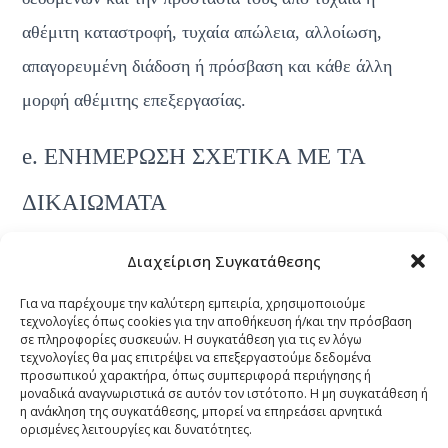
αθέμιτη καταστροφή, τυχαία απώλεια, αλλοίωση, 
απαγορευμένη διάδοση ή πρόσβαση και κάθε άλλη 
μορφή αθέμιτης επεξεργασίας.
e. ΕΝΗΜΕΡΩΣΗ ΣΧΕΤΙΚΑ ΜΕ ΤΑ 
ΔΙΚΑΙΩΜΑΤΑ
Τα δικαιώματά σας, όπως αυτά απορρέουν από τον 
Διαχείριση Συγκατάθεσης
Κανονισμό ΕΕ 2016/679 του Ευρωπαϊκού 
Για να παρέχουμε την καλύτερη εμπειρία, χρησιμοποιούμε
τεχνολογίες όπως cookies για την αποθήκευση ή/και την πρόσβαση
Κοινοβουλίου και του Συμβουλίου για την Προστασία 
σε πληροφορίες συσκευών. Η συγκατάθεση για τις εν λόγω
των φυσικών προσώπων έναντι της επεξεργασίας των 
τεχνολογίες θα μας επιτρέψει να επεξεργαστούμε δεδομένα
προσωπικού χαρακτήρα, όπως συμπεριφορά περιήγησης ή
δεδομένων προσωπικού χαρακτήρα και για την 
μοναδικά αναγνωριστικά σε αυτόν τον ιστότοπο. Η μη συγκατάθεση ή
η ανάκληση της συγκατάθεσης, μπορεί να επηρεάσει αρνητικά
ελεύθερη κυκλοφορία των δεδομένων αυτών (ΓΚΠΔ), 
ορισμένες λειτουργίες και δυνατότητες.