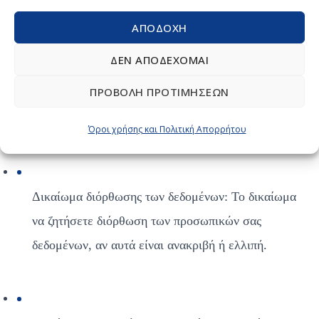
είναι:
ΑΠΟΔΟΧΉ
ΔΕΝ ΑΠΟΔΈΧΟΜΑΙ
Δικαίωμα πρόσβασης στα δεδομένα: Το δικαίωμα 
ΠΡΟΒΟΛΉ ΠΡΟΤΙΜΉΣΕΩΝ
να γνωρίζετε αν τα δεδομένα σας υφίστανται 
επεξεργασία, πώς και για ποιο σκοπό.
Όροι χρήσης και Πολιτική Απορρήτου
Δικαίωμα διόρθωσης των δεδομένων: Το δικαίωμα 
να ζητήσετε διόρθωση των προσωπικών σας 
δεδομένων, αν αυτά είναι ανακριβή ή ελλιπή.