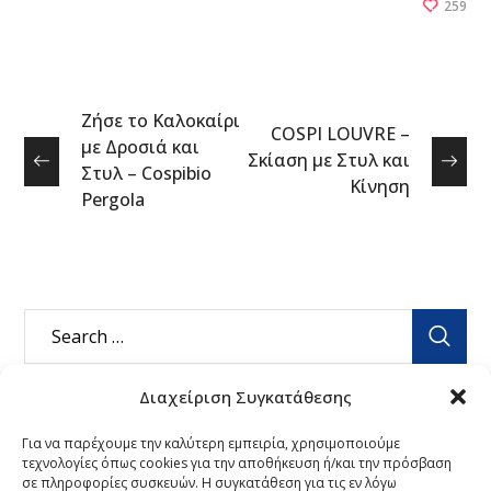
259
Ζήσε το Καλοκαίρι
COSPI LOUVRE –
με Δροσιά και
Σκίαση με Στυλ και
Στυλ – Cospibio
Κίνηση
Pergola
Διαχείριση Συγκατάθεσης
Τελευταία Νέα
Για να παρέχουμε την καλύτερη εμπειρία, χρησιμοποιούμε
τεχνολογίες όπως cookies για την αποθήκευση ή/και την πρόσβαση
σε πληροφορίες συσκευών. Η συγκατάθεση για τις εν λόγω