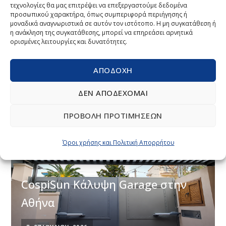
ΝΈΑ
τεχνολογίες θα μας επιτρέψει να επεξεργαστούμε δεδομένα
προσωπικού χαρακτήρα, όπως συμπεριφορά περιήγησης ή
μοναδικά αναγνωριστικά σε αυτόν τον ιστότοπο. Η μη συγκατάθεση ή
Έργο COSPICO στο Αμύνταιο
η ανάκληση της συγκατάθεσης, μπορεί να επηρεάσει αρνητικά
ορισμένες λειτουργίες και δυνατότητες.
Φλώρινας: Συστήματα Πέργκολας
CospiBio & CospiSunCospiSun
ΑΠΟΔΟΧΉ
3 ΑΥΓΟΎΣΤΟΥ, 2026
ΔΕΝ ΑΠΟΔΈΧΟΜΑΙ
ΠΡΟΒΟΛΉ ΠΡΟΤΙΜΉΣΕΩΝ
ΝΈΑ
Όροι χρήσης και Πολιτική Απορρήτου
CospiSun Κάλυψη Garage στην
Αθήνα