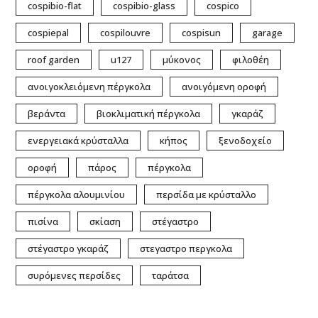
cospibio-flat
cospibio-glass
cospico
cospiepal
cospilouvre
cospisun
garage
roof garden
u127
μύκονος
φιλοθέη
ανοιγοκλειόμενη πέργκολα
ανοιγόμενη οροφή
βεράντα
βιοκλιματική πέργκολα
γκαράζ
ενεργειακά κρύσταλλα
κήπος
ξενοδοχείο
οροφή
πάρος
πέργκολα
πέργκολα αλουμινίου
περσίδα με κρύσταλλο
πισίνα
σκίαση
στέγαστρο
στέγαστρο γκαράζ
στεγαστρο περγκολα
συρόμενες περσίδες
ταράτσα