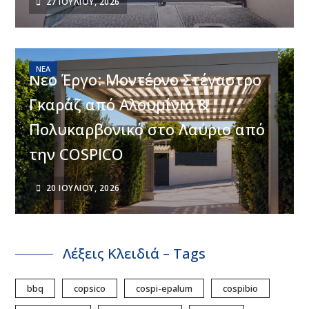
27 ΙΟΥΛΊΟΥ, 2026
ΝΈΑ
Νέο Έργο: Μοντέρνο Στέγαστρο
Γκαράζ από Αλουμίνιο &
Πολυκαρβονικό στο Λαύριο από
την COSPICO
20 ΙΟΥΛΊΟΥ, 2026
Λέξεις Κλειδιά – Tags
bbq
copsico
cospi-epalum
cospibio