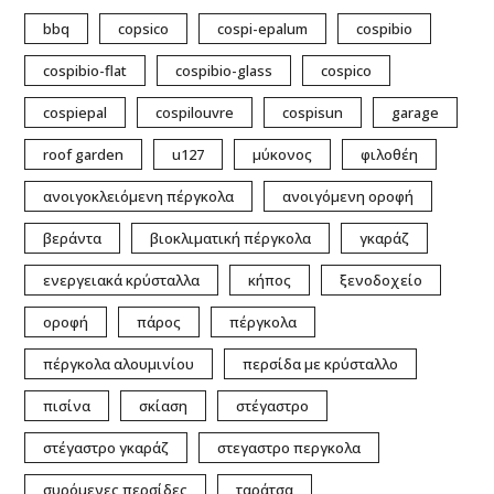
bbq
copsico
cospi-epalum
cospibio
cospibio-flat
cospibio-glass
cospico
cospiepal
cospilouvre
cospisun
garage
roof garden
u127
μύκονος
φιλοθέη
ανοιγοκλειόμενη πέργκολα
ανοιγόμενη οροφή
βεράντα
βιοκλιματική πέργκολα
γκαράζ
ενεργειακά κρύσταλλα
κήπος
ξενοδοχείο
οροφή
πάρος
πέργκολα
πέργκολα αλουμινίου
περσίδα με κρύσταλλο
πισίνα
σκίαση
στέγαστρο
στέγαστρο γκαράζ
στεγαστρο περγκολα
συρόμενες περσίδες
ταράτσα