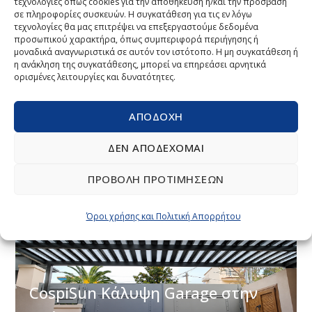
τεχνολογίες όπως cookies για την αποθήκευση ή/και την πρόσβαση
σε πληροφορίες συσκευών. Η συγκατάθεση για τις εν λόγω
τεχνολογίες θα μας επιτρέψει να επεξεργαστούμε δεδομένα
προσωπικού χαρακτήρα, όπως συμπεριφορά περιήγησης ή
ΝΈΑ
μοναδικά αναγνωριστικά σε αυτόν τον ιστότοπο. Η μη συγκατάθεση ή
η ανάκληση της συγκατάθεσης, μπορεί να επηρεάσει αρνητικά
Έργο COSPICO στο Αμύνταιο
ορισμένες λειτουργίες και δυνατότητες.
Φλώρινας: Συστήματα Πέργκολας
ΑΠΟΔΟΧΉ
CospiBio & CospiSunCospiSun
ΔΕΝ ΑΠΟΔΈΧΟΜΑΙ
3 ΑΥΓΟΎΣΤΟΥ, 2026
ΠΡΟΒΟΛΉ ΠΡΟΤΙΜΉΣΕΩΝ
Όροι χρήσης και Πολιτική Απορρήτου
ΝΈΑ
CospiSun Κάλυψη Garage στην