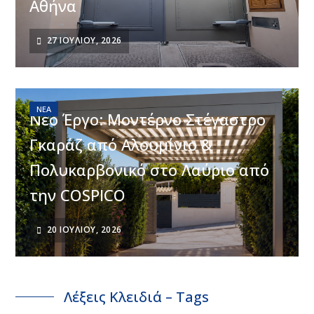
Αθήνα
27 ΙΟΥΛΊΟΥ, 2026
ΝΈΑ
Νέο Έργο: Μοντέρνο Στέγαστρο
Γκαράζ από Αλουμίνιο &
Πολυκαρβονικό στο Λαύριο από
την COSPICO
20 ΙΟΥΛΊΟΥ, 2026
Λέξεις Κλειδιά – Tags