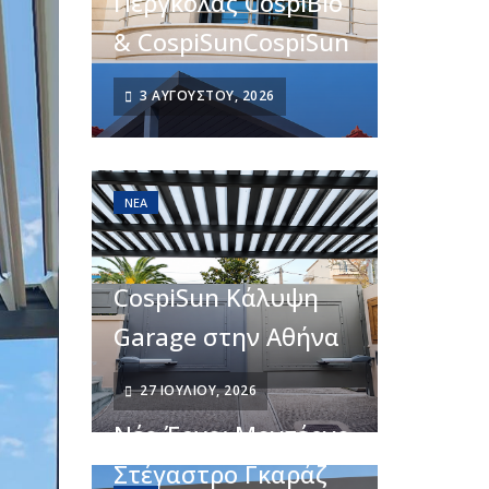
Πέργκολας CospiBio
& CospiSunCospiSun
3 ΑΥΓΟΎΣΤΟΥ, 2026
ΝΈΑ
CospiSun Κάλυψη
Garage στην Αθήνα
27 ΙΟΥΛΊΟΥ, 2026
Νέο Έργο: Μοντέρνο
Στέγαστρο Γκαράζ