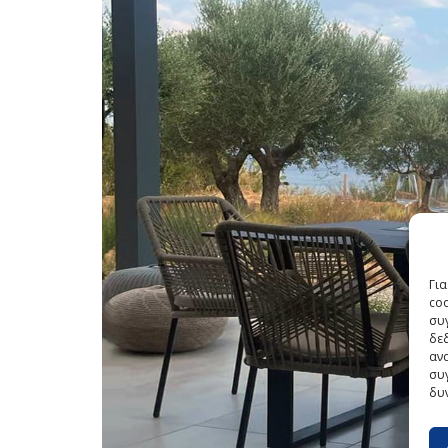
Γι
co
συγ
δε
ανα
συγ
δυ