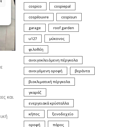
Ν
cospico
cospiepal
cospilouvre
cospisun
garage
roof garden
u127
μύκονος
φιλοθέη
ανοιγοκλειόμενη πέργκολα
τε
ανοιγόμενη οροφή
βεράντα
βιοκλιματική πέργκολα
γκαράζ
κες και
ενεργειακά κρύσταλλα
κήπος
ξενοδοχείο
τική
οροφή
πάρος