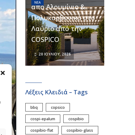
ΝΈΑ
από Αλουμίνιο &
Πολυκαρβονικό στο
Λαύριο από την
COSPICO
20 ΙΟΥΛΊΟΥ, 2026
Λέξεις Κλειδιά – Tags
ά
bbq
copsico
cospi-epalum
cospibio
cospibio-flat
cospibio-glass