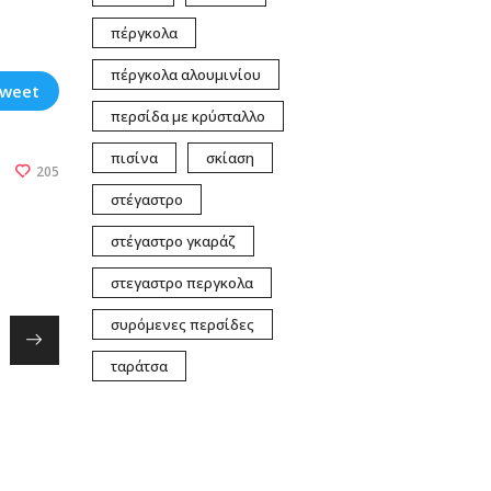
πέργκολα
πέργκολα αλουμινίου
weet
περσίδα με κρύσταλλο
πισίνα
σκίαση
205
στέγαστρο
στέγαστρο γκαράζ
στεγαστρο περγκολα
συρόμενες περσίδες
ταράτσα