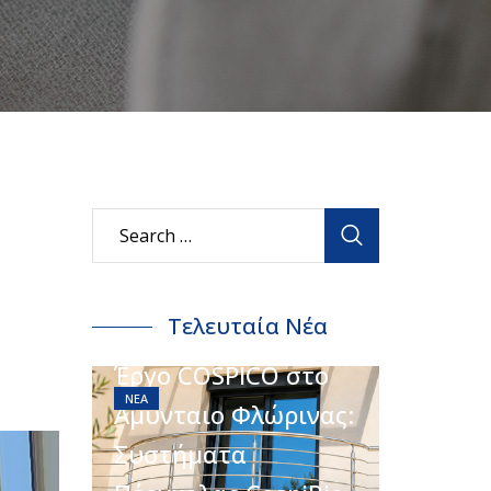
Τελευταία Νέα
Έργο COSPICO στο
ΝΈΑ
Αμύνταιο Φλώρινας:
Συστήματα