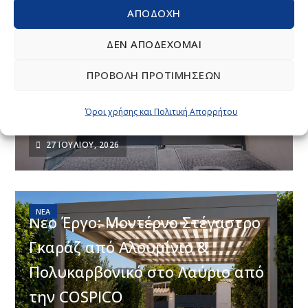
ΑΠΟΔΟΧΉ
ΝΈΑ
ΔΕΝ ΑΠΟΔΈΧΟΜΑΙ
ΠΡΟΒΟΛΉ ΠΡΟΤΙΜΉΣΕΩΝ
CospiSun Κάλυψη Garage στην
Αθήνα
Όροι χρήσης και Πολιτική Απορρήτου
27 ΙΟΥΛΊΟΥ, 2026
ΝΈΑ
Νέο Έργο: Μοντέρνο Στέγαστρο
Γκαράζ από Αλουμίνιο &
Πολυκαρβονικό στο Λαύριο από
την COSPICO