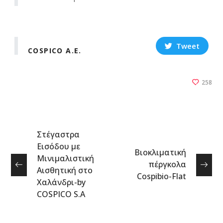
Tweet
COSPICO A.E.
258
Στέγαστρα
Εισόδου με
Βιοκλιματική
Μινιμαλιστική
πέργκολα
Αισθητική στο
Cospibio-Flat
Χαλάνδρι-by
COSPICO S.A