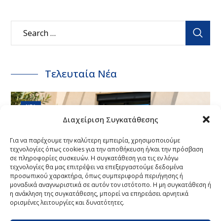
Τελευταία Νέα
ΝΈΑ
Διαχείριση Συγκατάθεσης
Έργο COSPICO στο Αμύνταιο
Για να παρέχουμε την καλύτερη εμπειρία, χρησιμοποιούμε
Φλώρινας: Συστήματα Πέργκολας
τεχνολογίες όπως cookies για την αποθήκευση ή/και την πρόσβαση
σε πληροφορίες συσκευών. Η συγκατάθεση για τις εν λόγω
CospiBio & CospiSunCospiSun
τεχνολογίες θα μας επιτρέψει να επεξεργαστούμε δεδομένα
προσωπικού χαρακτήρα, όπως συμπεριφορά περιήγησης ή
μοναδικά αναγνωριστικά σε αυτόν τον ιστότοπο. Η μη συγκατάθεση ή
3 ΑΥΓΟΎΣΤΟΥ, 2026
η ανάκληση της συγκατάθεσης, μπορεί να επηρεάσει αρνητικά
ορισμένες λειτουργίες και δυνατότητες.