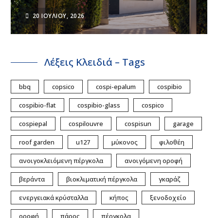
20 ΙΟΥΛΊΟΥ, 2026
Λέξεις Κλειδιά – Tags
bbq
copsico
cospi-epalum
cospibio
cospibio-flat
cospibio-glass
cospico
cospiepal
cospilouvre
cospisun
garage
roof garden
u127
μύκονος
φιλοθέη
ανοιγοκλειόμενη πέργκολα
ανοιγόμενη οροφή
βεράντα
βιοκλιματική πέργκολα
γκαράζ
ενεργειακά κρύσταλλα
κήπος
ξενοδοχείο
οροφή
πάρος
πέργκολα