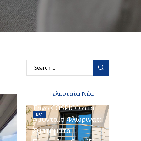
Τελευταία Νέα
Έργο COSPICO στο
ΝΈΑ
Αμύνταιο Φλώρινας:
Συστήματα