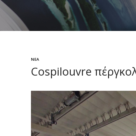
ΝΈΑ
Cospilouvre πέργκο