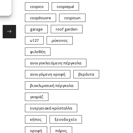
cospico
cospiepal
cospilouvre
cospisun
garage
roof garden
u127
μύκονος
φιλοθέη
ανοιγοκλειόμενη πέργκολα
ανοιγόμενη οροφή
βεράντα
βιοκλιματική πέργκολα
γκαράζ
ενεργειακά κρύσταλλα
κήπος
ξενοδοχείο
οροφή
πάρος