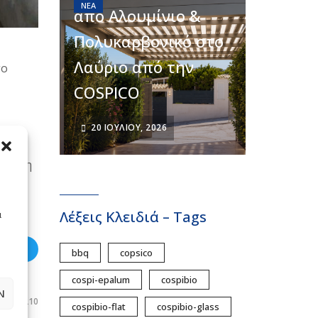
ΝΈΑ
από Αλουμίνιο &
Πολυκαρβονικό στο
Λαύριο από την
το
COSPICO
20 ΙΟΥΛΊΟΥ, 2026
από τη
Λέξεις Κλειδιά – Tags
ά
weet
bbq
copsico
cospi-epalum
cospibio
Ν
210
cospibio-flat
cospibio-glass