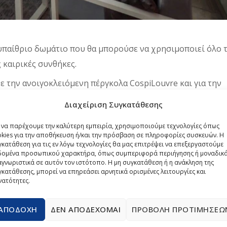
 υπαίθριο δωμάτιο που θα μπορούσε να χρησιμοποιεί όλο 
 καιρικές συνθήκες.
ε την ανοιγοκλειόμενη πέργκολα CospiLouvre και για την
άλλων CospiEpal.
Διαχείριση Συγκατάθεσης
 σκίαση από την πέργκολα και το χειμώνα προστατεύεται 
α να παρέχουμε την καλύτερη εμπειρία, χρησιμοποιούμε τεχνολογίες όπως
okies για την αποθήκευση ή/και την πρόσβαση σε πληροφορίες συσκευών. Η
κατάθεση για τις εν λόγω τεχνολογίες θα μας επιτρέψει να επεξεργαστούμε
ις εποχές του χρόνου!
δομένα προσωπικού χαρακτήρα, όπως συμπεριφορά περιήγησης ή μοναδικ
γνωριστικά σε αυτόν τον ιστότοπο. Η μη συγκατάθεση ή η ανάκληση της
κατάθεσης, μπορεί να επηρεάσει αρνητικά ορισμένες λειτουργίες και
T
νατότητες.
ΑΠΟΔΟΧΉ
ΔΕΝ ΑΠΟΔΈΧΟΜΑΙ
ΠΡΟΒΟΛΉ ΠΡΟΤΙΜΉΣΕΩ