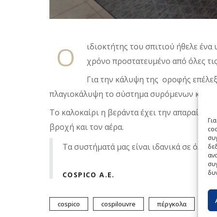
Ο
ιδιοκτήτης του σπιτιού ήθελε ένα
χρόνο προστατευμένο από όλες τις
Για την κάλυψη της οροφής επέλεξ
πλαγιοκάλυψη το σύστημα συρόμενων κρυστ
Το καλοκαίρι η βεράντα έχει την απαραίτητη
Γι
βροχή και τον αέρα.
co
συγ
Τα συστήματά μας είναι ιδανικά σε όλες τ
δε
ανα
συγ
δυ
COSPICO A.E.
cospico
cospilouvre
πέργκολα