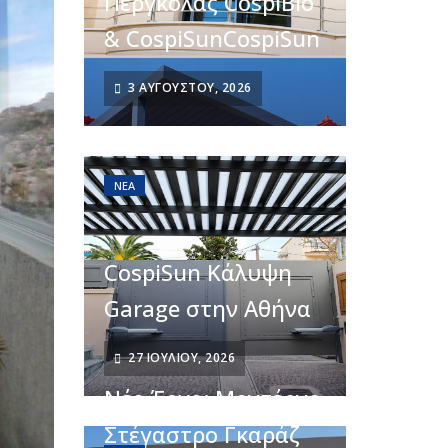
Πέργκολας CospiBio
& CospiSunCospiSun
3 ΑΥΓΟΎΣΤΟΥ, 2026
ΝΈΑ
CospiSun Κάλυψη
Garage στην Αθήνα
27 ΙΟΥΛΊΟΥ, 2026
Νέο Έργο: Μοντέρνο
Στέγαστρο Γκαράζ