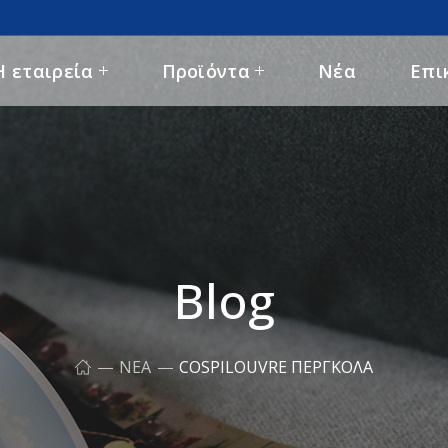
Η εταιρεία
Προϊόντα
Νέα
Επι
Blog
ΝΈΑ
COSPILOUVRE ΠΈΡΓΚΟΛΑ