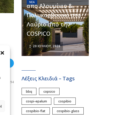
ΝΈΑ
από Αλουμίνιο &
Πολυκαρβονικό στο
Λαύριο από την
COSPICO
20 ΙΟΥΛΊΟΥ, 2026
weet
Λέξεις Κλειδιά – Tags
ά
294
bbq
copsico
cospi-epalum
cospibio
Ν
cospibio-flat
cospibio-glass