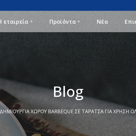
Η εταιρεία
Προϊόντα
Νέα
Επι
Blog
ΔΗΜΙΟΥΡΓΊΑ ΧΏΡΟΥ BARBEQUE ΣΕ ΤΑΡΆΤΣΑ ΓΙΑ ΧΡΉΣΗ Ό