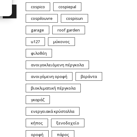
cospico
cospiepal
cospilouvre
cospisun
garage
roof garden
u127
μύκονος
φιλοθέη
ανοιγοκλειόμενη πέργκολα
ανοιγόμενη οροφή
βεράντα
βιοκλιματική πέργκολα
γκαράζ
ενεργειακά κρύσταλλα
κήπος
ξενοδοχείο
οροφή
πάρος