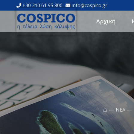
+30 210 61 95 800
info@cospico.gr
Αρχική
ΝΈΑ