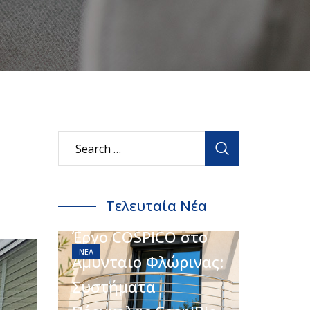
Τελευταία Νέα
Έργο COSPICO στο
ΝΈΑ
Αμύνταιο Φλώρινας:
Συστήματα