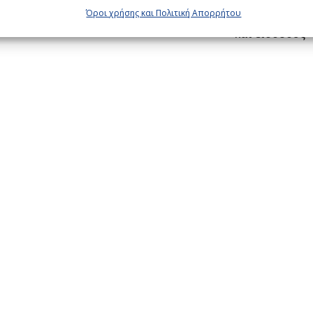
Όροι χρήσης και Πολιτική Απορρήτου
Ιδανική λύση για αυλές
και εισόδους