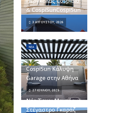
Πέργκολας CospiBio
& CospiSunCospiSun
3 ΑΥΓΟΎΣΤΟΥ, 2026
ΝΈΑ
CospiSun Κάλυψη
Garage στην Αθήνα
27 ΙΟΥΛΊΟΥ, 2026
Νέο Έργο: Μοντέρνο
Στέγαστρο Γκαράζ