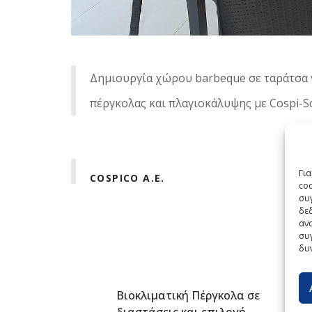
Δημιουργία χώρου barbeque σε ταράτσα γ
πέργκολας και πλαγιοκάλυψης με Cospi-Sc
Γι
COSPICO A.E.
co
συγ
δε
ανα
συγ
δυ
Βιοκλιματική Πέργκολα σε
διαστάσεις και επιλογή