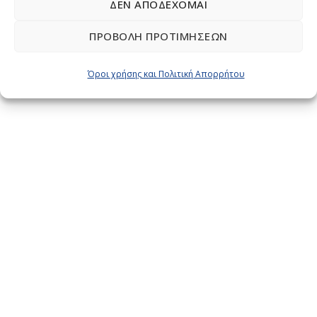
χρώματα και το ύφος του σπιτιού!
ΔΕΝ ΑΠΟΔΈΧΟΜΑΙ
ΠΡΟΒΟΛΉ ΠΡΟΤΙΜΉΣΕΩΝ
243
READ MORE
Όροι χρήσης και Πολιτική Απορρήτου