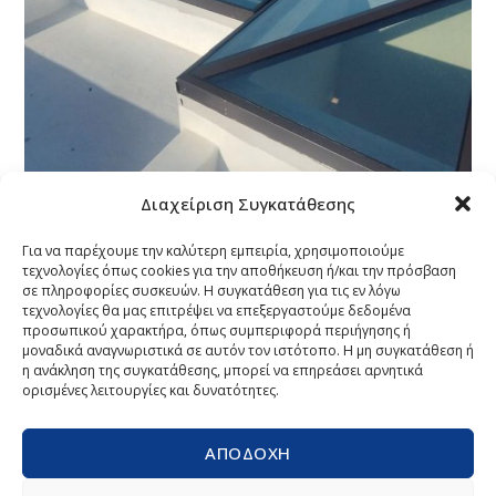
Διαχείριση Συγκατάθεσης
28 ΣΕΠΤΕΜΒΡΊΟΥ, 2024
ΝΈΑ
BY
COSPICO
Για να παρέχουμε την καλύτερη εμπειρία, χρησιμοποιούμε
0 COMMENTS
τεχνολογίες όπως cookies για την αποθήκευση ή/και την πρόσβαση
Oροφή κατοικίας στη
σε πληροφορίες συσκευών. Η συγκατάθεση για τις εν λόγω
τεχνολογίες θα μας επιτρέψει να επεξεργαστούμε δεδομένα
προσωπικού χαρακτήρα, όπως συμπεριφορά περιήγησης ή
Μύκονο με στέγαστρο
μοναδικά αναγνωριστικά σε αυτόν τον ιστότοπο. Η μη συγκατάθεση ή
η ανάκληση της συγκατάθεσης, μπορεί να επηρεάσει αρνητικά
ορισμένες λειτουργίες και δυνατότητες.
Βιοκλιματική πέργκολα CospiBio στην βεράντα
κατοικίας στη Νέα Μάκρη!!!
ΑΠΟΔΟΧΉ
Σαν να ήταν πάντα εκεί! Ταίριαξε απόλυτα με τα