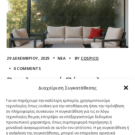
29 ΔΕΚΕΜΒΡΊΟΥ, 2025
ΝΈΑ
BY
COSPICO
0 COMMENTS
Βιοκλιματική Πέργκολα σε
Διαχείριση Συγκατάθεσης
διαστάσεις και επιλογή
Για να παρέχουμε την καλύτερη εμπειρία, χρησιμοποιούμε
χρώματος που
τεχνολογίες όπως cookies για την αποθήκευση ή/και την πρόσβαση
σε πληροφορίες συσκευών. Η συγκατάθεση για τις εν λόγω
τεχνολογίες θα μας επιτρέψει να επεξεργαστούμε δεδομένα
εναρμονίζεται και
προσωπικού χαρακτήρα, όπως συμπεριφορά περιήγησης ή
μοναδικά αναγνωριστικά σε αυτόν τον ιστότοπο. Η μη συγκατάθεση ή
η ανάκληση της συγκατάθεσης, μπορεί να επηρεάσει αρνητικά