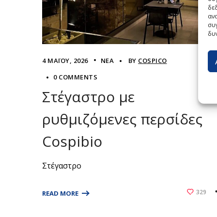
δε
ανα
συγ
δυ
4 ΜΑΪ́ΟΥ, 2026
ΝΈΑ
BY
COSPICO
0 COMMENTS
Στέγαστρο με
ρυθμιζόμενες περσίδες
Cospibio
Στέγαστρο
329
READ MORE