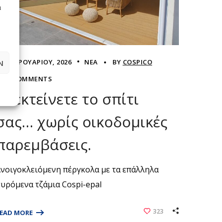
ά
0 ΦΕΒΡΟΥΑΡΊΟΥ, 2026
ΝΈΑ
BY
COSPICO
Ν
0 COMMENTS
Επεκτείνετε το σπίτι
σας… χωρίς οικοδομικές
παρεμβάσεις.
νοιγοκλειόμενη πέργκολα με τα επάλληλα
υρόμενα τζάμια Cospi-epal
323
EAD MORE