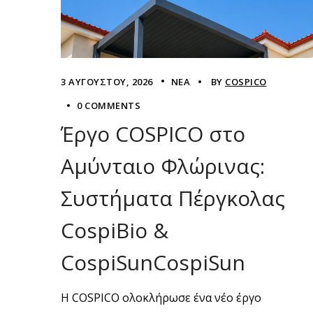
3 ΑΥΓΟΎΣΤΟΥ, 2026
ΝΈΑ
BY
COSPICO
0 COMMENTS
Έργο COSPICO στο
Αμύνταιο Φλώρινας:
Συστήματα Πέργκολας
CospiBio &
CospiSunCospiSun
Η COSPICO ολοκλήρωσε ένα νέο έργο