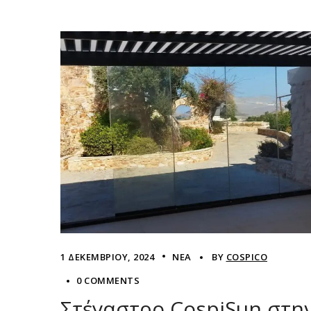
1 ΔΕΚΕΜΒΡΊΟΥ, 2024
ΝΈΑ
BY
COSPICO
0 COMMENTS
Στέγαστρο CospiSun στη