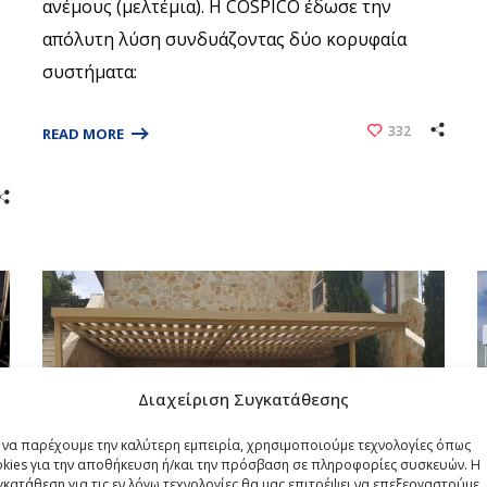
ανέμους (μελτέμια). Η COSPICO έδωσε την
απόλυτη λύση συνδυάζοντας δύο κορυφαία
συστήματα:
332
READ MORE
Διαχείριση Συγκατάθεσης
α να παρέχουμε την καλύτερη εμπειρία, χρησιμοποιούμε τεχνολογίες όπως
okies για την αποθήκευση ή/και την πρόσβαση σε πληροφορίες συσκευών. Η
κατάθεση για τις εν λόγω τεχνολογίες θα μας επιτρέψει να επεξεργαστούμε