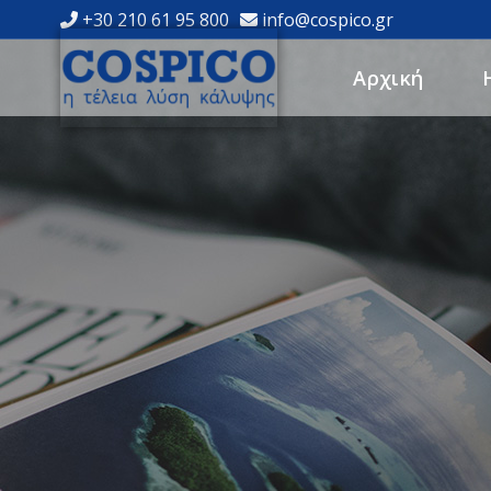
+30 210 61 95 800
info@cospico.gr
Αρχική