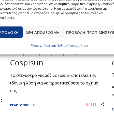
δομένα προσωπικού χαρακτήρα, όπως συμπεριφορά περιήγησης ή μοναδικ
γνωριστικά σε αυτόν τον ιστότοπο. Η μη συγκατάθεση ή η ανάκληση της
κατάθεσης, μπορεί να επηρεάσει αρνητικά ορισμένες λειτουργίες και
νατότητες.
18 ΦΕΒΡΟΥΑΡΊΟΥ, 2026
ΝΈΑ
BY
COSPICO
1
ΑΠΟΔΟΧΉ
ΔΕΝ ΑΠΟΔΈΧΟΜΑΙ
ΠΡΟΒΟΛΉ ΠΡΟΤΙΜΉΣΕΩ
0 COMMENTS
Όροι χρήσης και Πολιτική Απορρήτου
Στέγαστρο γκαράζ
Cospisun
Το στέγαστρο γκαράζ Cospisun αποτελεί την
ιδανική λύση για να προστατεύσετε το όχημά
Α
σας.
σ
331
READ MORE
R